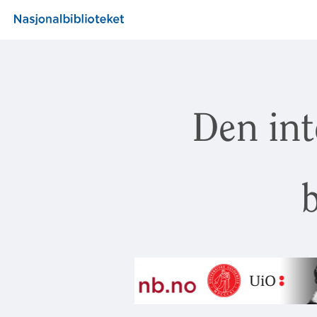
Den int
b