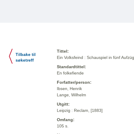
Tittel:
Tilbake til
Ein Volksfeind : Schauspiel in fünf Aufz
søketreff
Standardtittel:
En folkefiende
Forfatter/person:
Ibsen, Henrik
Lange, Wilhelm
Utgitt:
Leipzig : Reclam, [1883]
Omfang:
105 s.