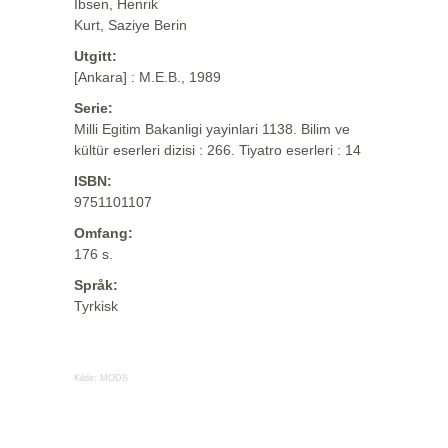
Ibsen, Henrik
Kurt, Saziye Berin
Utgitt:
[Ankara] : M.E.B., 1989
Serie:
Milli Egitim Bakanligi yayinlari 1138. Bilim ve
kültür eserleri dizisi : 266. Tiyatro eserleri : 14
ISBN:
9751101107
Omfang:
176 s.
Språk:
Tyrkisk
Kilde:
MODS