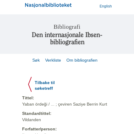
English
Bibliografi
Den internasjonale Ibsen-
bibliografien
Søk
Verkliste
Om bibliografien
Tilbake til
søketreff
Tittel:
Yaban ördeği / ... ; çeviren Saziye Berrin Kurt
Standardtittel:
Vildanden
Forfatter/person: