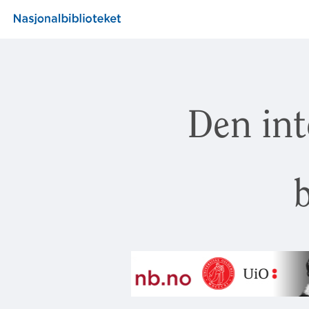
Den int
b