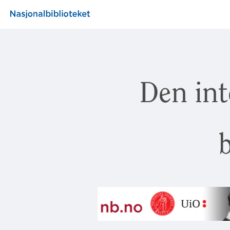
Den int
b