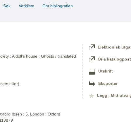
Søk
Verkliste
Om bibliografien
Elektronisk utga
iety ; A doll's house ; Ghosts / translated
Oria katalogpost
Utskrift
Eksporter
versetter)
Legg i Mitt utval
xford Ibsen : 5, London : Oxford
2113879