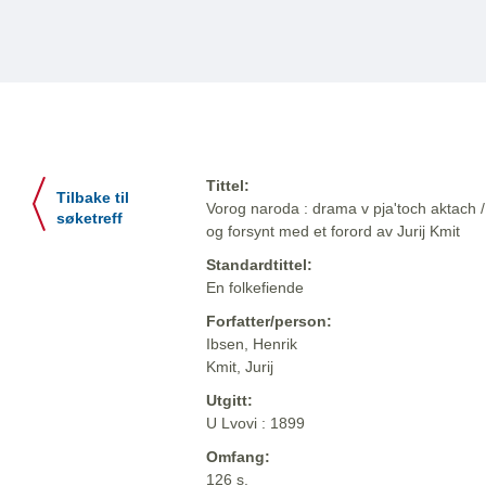
Tittel:
Tilbake til
Vorog naroda : drama v pja'toch aktach /
søketreff
og forsynt med et forord av Jurij Kmit
Standardtittel:
En folkefiende
Forfatter/person:
Ibsen, Henrik
Kmit, Jurij
Utgitt:
U Lvovi : 1899
Omfang:
126 s.