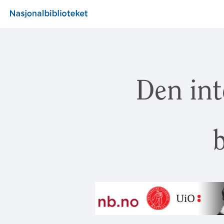
Den int
b