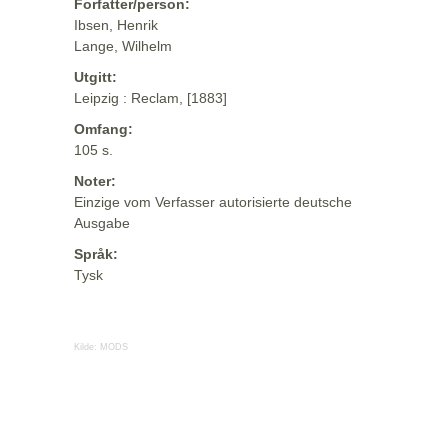
Forfatter/person:
Ibsen, Henrik
Lange, Wilhelm
Utgitt:
Leipzig : Reclam, [1883]
Omfang:
105 s.
Noter:
Einzige vom Verfasser autorisierte deutsche
Ausgabe
Språk:
Tysk
Kilde:
MODS