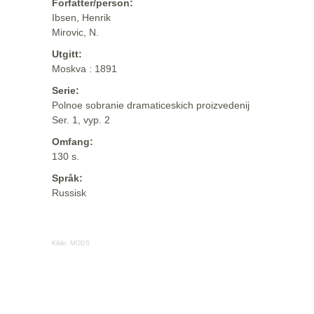
Forfatter/person:
Ibsen, Henrik
Mirovic, N.
Utgitt:
Moskva : 1891
Serie:
Polnoe sobranie dramaticeskich proizvedenij
Ser. 1, vyp. 2
Omfang:
130 s.
Språk:
Russisk
Kilde:
MODS