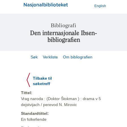
English
Bibliografi
Den internasjonale Ibsen-
bibliografien
Søk
Verkliste
Om bibliografien
Tilbake til
søketreff
Tittel:
Vrag naroda : (Doktor Štokman ) : drama v 5
dejstvijach / perevod N. Mirovic
Standardtittel:
En folkefiende