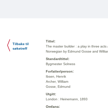
Tittel:
Tilbake til
The master builder : a play in three acts 
søketreff
Norwegian by Edmund Gosse and Willia
Standardtittel:
Bygmester Solness
Forfatter/person:
Ibsen, Henrik
Archer, William
Gosse, Edmund
Utgitt:
London : Heinemann, 1893
Omfang: