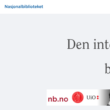
Den int
b