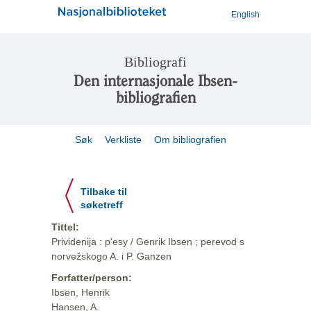
English
Bibliografi
Den internasjonale Ibsen-
bibliografien
Søk
Verkliste
Om bibliografien
Tilbake til
søketreff
Tittel:
Prividenija : p'esy / Genrik Ibsen ; perevod s
norvežskogo A. i P. Ganzen
Forfatter/person:
Ibsen, Henrik
Hansen, A.