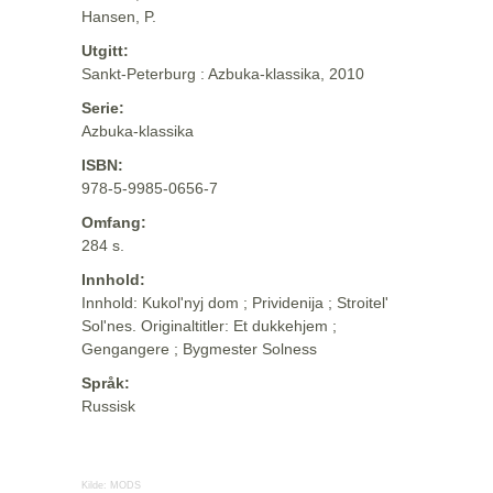
Hansen, P.
Utgitt:
Sankt-Peterburg : Azbuka-klassika, 2010
Serie:
Azbuka-klassika
ISBN:
978-5-9985-0656-7
Omfang:
284 s.
Innhold:
Innhold: Kukol'nyj dom ; Prividenija ; Stroitel'
Sol'nes. Originaltitler: Et dukkehjem ;
Gengangere ; Bygmester Solness
Språk:
Russisk
Kilde:
MODS