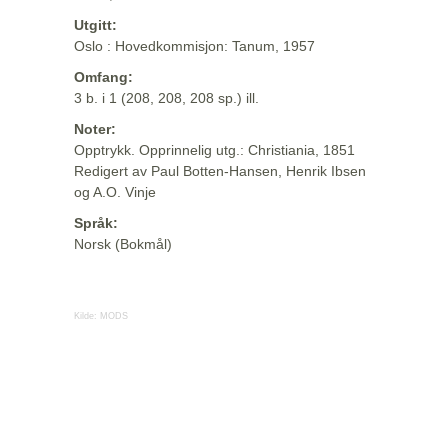
Utgitt:
Oslo : Hovedkommisjon: Tanum, 1957
Omfang:
3 b. i 1 (208, 208, 208 sp.) ill.
Noter:
Opptrykk. Opprinnelig utg.: Christiania, 1851
Redigert av Paul Botten-Hansen, Henrik Ibsen
og A.O. Vinje
Språk:
Norsk (Bokmål)
Kilde:
MODS