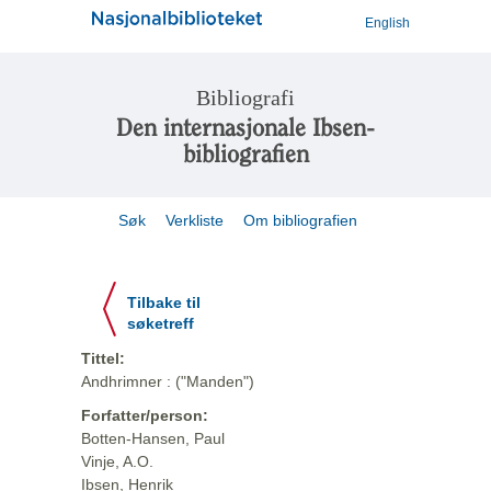
English
Bibliografi
Den internasjonale Ibsen-
bibliografien
Søk
Verkliste
Om bibliografien
Tilbake til
søketreff
Tittel:
Andhrimner : ("Manden")
Forfatter/person:
Botten-Hansen, Paul
Vinje, A.O.
Ibsen, Henrik