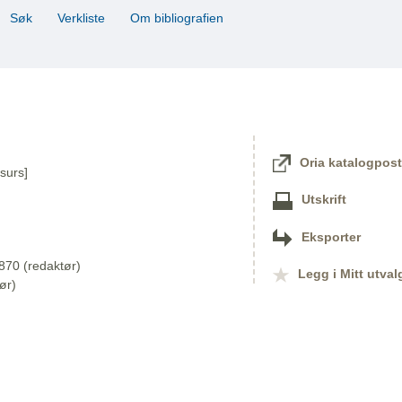
Søk
Verkliste
Om bibliografien
Oria katalogpost
surs]
Utskrift
Eksporter
870 (redaktør)
Legg i Mitt utval
ør)