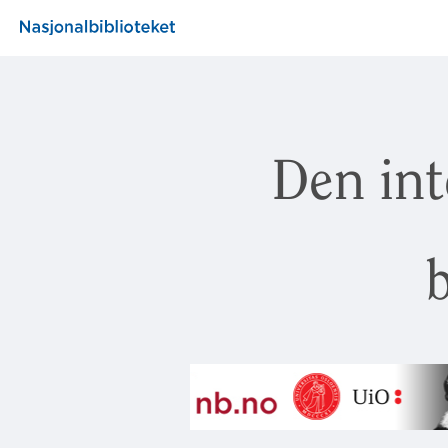
Den int
b