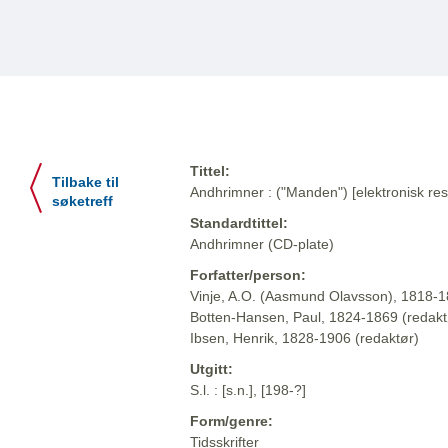
Tittel:
Tilbake til
Andhrimner : ("Manden") [elektronisk res
søketreff
Standardtittel:
Andhrimner (CD-plate)
Forfatter/person:
Vinje, A.O. (Aasmund Olavsson), 1818-1
Botten-Hansen, Paul, 1824-1869 (redakt
Ibsen, Henrik, 1828-1906 (redaktør)
Utgitt:
S.l. : [s.n.], [198-?]
Form/genre:
Tidsskrifter