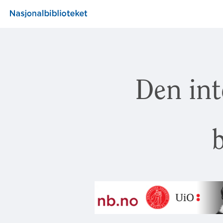
Den int
b