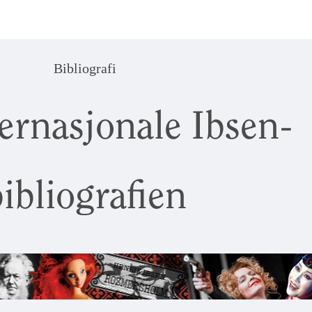
Bibliografi
ernasjonale Ibsen-
ibliografien