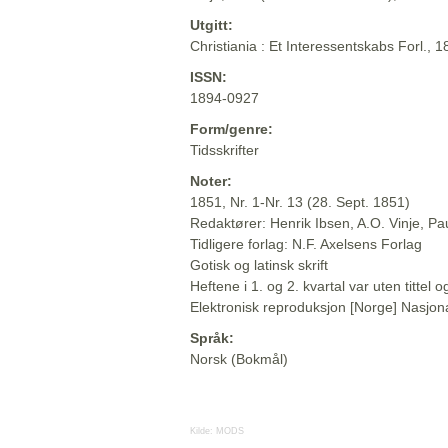
Utgitt:
Christiania : Et Interessentskabs Forl., 
ISSN:
1894-0927
Form/genre:
Tidsskrifter
Noter:
1851, Nr. 1-Nr. 13 (28. Sept. 1851)
Redaktører: Henrik Ibsen, A.O. Vinje, P
Tidligere forlag: N.F. Axelsens Forlag
Gotisk og latinsk skrift
Heftene i 1. og 2. kvartal var uten titte
Elektronisk reproduksjon [Norge] Nasjona
Språk:
Norsk (Bokmål)
Kilde:
MODS