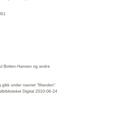
1851
aul Botten-Hansen og andre
l og gikk under navnet "Manden"
lbiblioteket Digital 2010-06-24