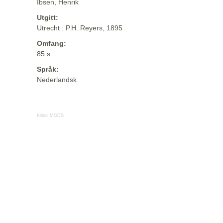
Ibsen, Henrik
Utgitt:
Utrecht : P.H. Reyers, 1895
Omfang:
85 s.
Språk:
Nederlandsk
Kilde:
MODS