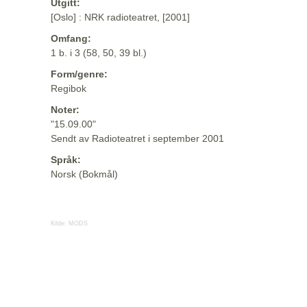
Utgitt:
[Oslo] : NRK radioteatret, [2001]
Omfang:
1 b. i 3 (58, 50, 39 bl.)
Form/genre:
Regibok
Noter:
"15.09.00"
Sendt av Radioteatret i september 2001
Språk:
Norsk (Bokmål)
Kilde:
MODS