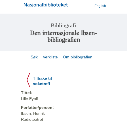
English
Bibliografi
Den internasjonale Ibsen-
bibliografien
Søk
Verkliste
Om bibliografien
Tilbake til
søketreff
Tittel:
Lille Eyolf
Forfatter/person:
Ibsen, Henrik
Radioteatret