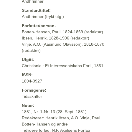
Andhrimner
Standardtittel:
Andhrimner (trykt utg.)
Forfatter/person:
Botten-Hansen, Paul, 1824-1869 (redaktør)
Ibsen, Henrik, 1828-1906 (redaktør)
Vinje, A.O. (Aasmund Olavsson), 1818-1870
(redaktør)
Utgitt:
Christiania : Et Interessentskabs Forl., 1851
ISSN:
1894-0927
Form/genre:
Tidsskrifter
Noter:
1851, Nr. 1-Nr. 13 (28. Sept. 1851)
Redaktører: Henrik Ibsen, A.O. Vinje, Paul
Botten-Hansen og andre
Tidligere forlag: N.F. Axelsens Forlag