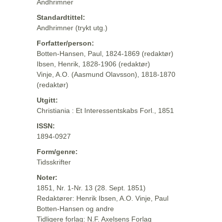
Andhrimner
Standardtittel:
Andhrimner (trykt utg.)
Forfatter/person:
Botten-Hansen, Paul, 1824-1869 (redaktør)
Ibsen, Henrik, 1828-1906 (redaktør)
Vinje, A.O. (Aasmund Olavsson), 1818-1870
(redaktør)
Utgitt:
Christiania : Et Interessentskabs Forl., 1851
ISSN:
1894-0927
Form/genre:
Tidsskrifter
Noter:
1851, Nr. 1-Nr. 13 (28. Sept. 1851)
Redaktører: Henrik Ibsen, A.O. Vinje, Paul
Botten-Hansen og andre
Tidligere forlag: N.F. Axelsens Forlag