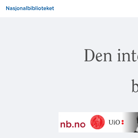
Den int
b