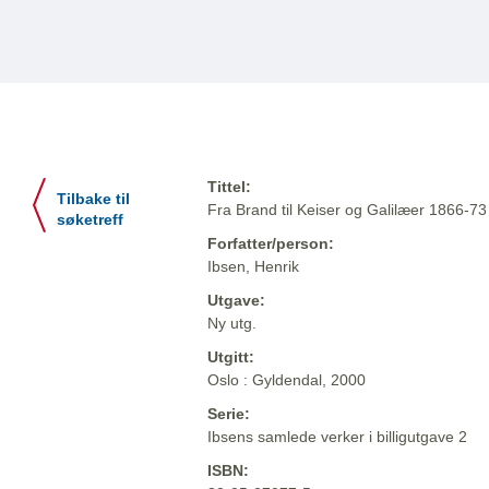
Tittel:
Tilbake til
Fra Brand til Keiser og Galilæer 1866-73
søketreff
Forfatter/person:
Ibsen, Henrik
Utgave:
Ny utg.
Utgitt:
Oslo : Gyldendal, 2000
Serie:
Ibsens samlede verker i billigutgave 2
ISBN: