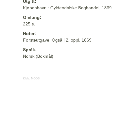
Utgitt:
Kjøbenhavn : Gyldendalske Boghandel, 1869
Omfang:
225 s.
Noter:
Førsteutgave. Også i 2. oppl. 1869
Språk:
Norsk (Bokmål)
Kilde:
MODS