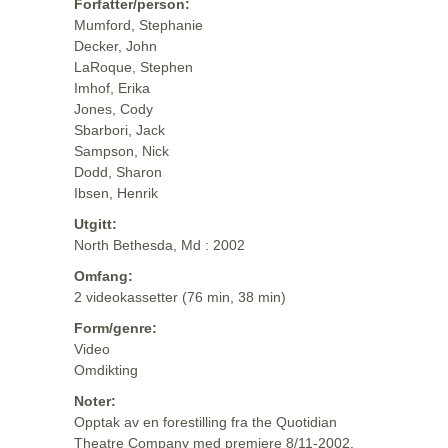
Forfatter/person:
Mumford, Stephanie
Decker, John
LaRoque, Stephen
Imhof, Erika
Jones, Cody
Sbarbori, Jack
Sampson, Nick
Dodd, Sharon
Ibsen, Henrik
Utgitt:
North Bethesda, Md : 2002
Omfang:
2 videokassetter (76 min, 38 min)
Form/genre:
Video
Omdikting
Noter:
Opptak av en forestilling fra the Quotidian
Theatre Company med premiere 8/11-2002.