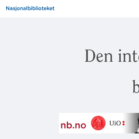
Den int
b