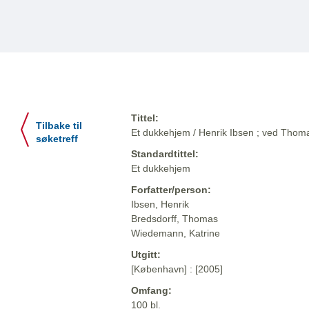
Tittel:
Tilbake til
Et dukkehjem / Henrik Ibsen ; ved Thom
søketreff
Standardtittel:
Et dukkehjem
Forfatter/person:
Ibsen, Henrik
Bredsdorff, Thomas
Wiedemann, Katrine
Utgitt:
[København] : [2005]
Omfang:
100 bl.