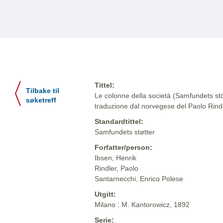
Tittel:
Tilbake til
Le colonne della società (Samfundets stöt
søketreff
traduzione dal norvegese del Paolo Rind
Standardtittel:
Samfundets støtter
Forfatter/person:
Ibsen, Henrik
Rindler, Paolo
Santarnecchi, Enrico Polese
Utgitt:
Milano : M. Kantorowicz, 1892
Serie: