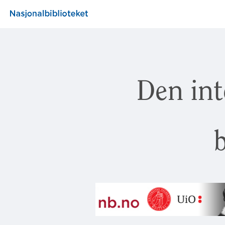
Den int
b