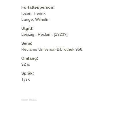
Forfatter/person:
Ibsen, Henrik
Lange, Wilhelm
Utgitt:
Leipzig : Reclam, [1923?]
Serie:
Reclams Universal-Bibliothek 958
Omfang:
92 s.
Språk:
Tysk
Kilde:
MODS