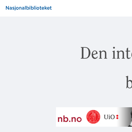
Den int
b