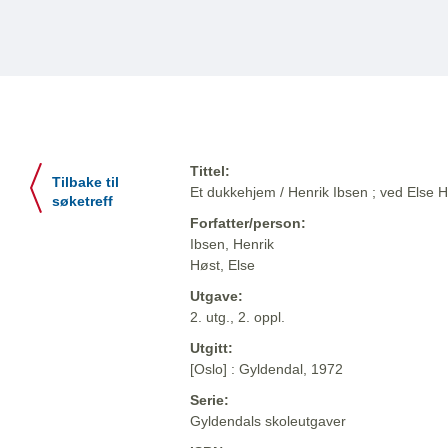
Tittel:
Tilbake til
Et dukkehjem / Henrik Ibsen ; ved Else 
søketreff
Forfatter/person:
Ibsen, Henrik
Høst, Else
Utgave:
2. utg., 2. oppl.
Utgitt:
[Oslo] : Gyldendal, 1972
Serie:
Gyldendals skoleutgaver