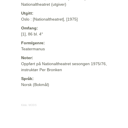
Nationaltheatret (utgiver)
Utgitt:
Oslo : [Nationaltheatret], [1975]
Omfang:
[1], 86 bl. 4°
Form/genre:
Teatermanus
Noter:
Oppført på Nationaltheatret sesongen 1975/76,
instruktør Per Bronken
Språk:
Norsk (Bokmål)
Kilde:
MODS