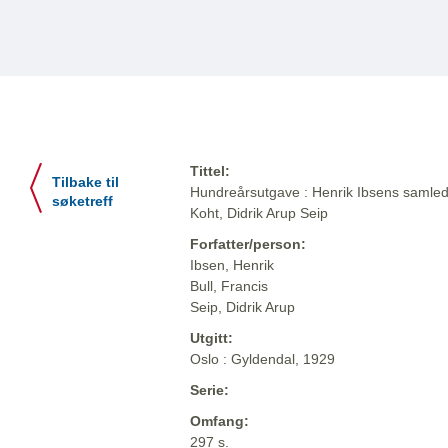
Tittel:
Tilbake til
Hundreårsutgave : Henrik Ibsens samlede
søketreff
Koht, Didrik Arup Seip
Forfatter/person:
Ibsen, Henrik
Bull, Francis
Seip, Didrik Arup
Utgitt:
Oslo : Gyldendal, 1929
Serie:
Omfang:
297 s.