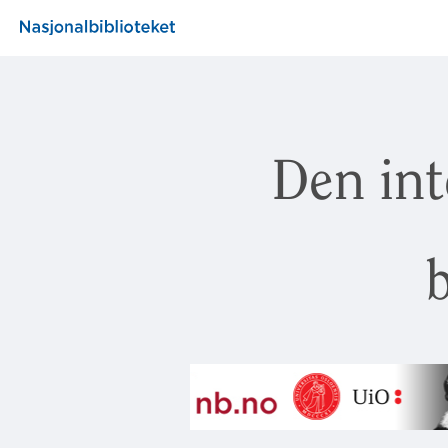
Den int
b