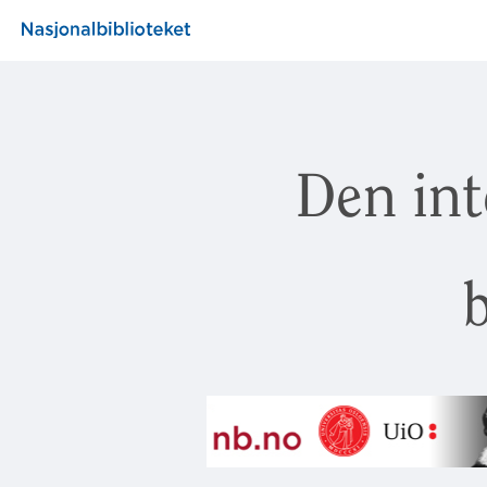
Den int
b