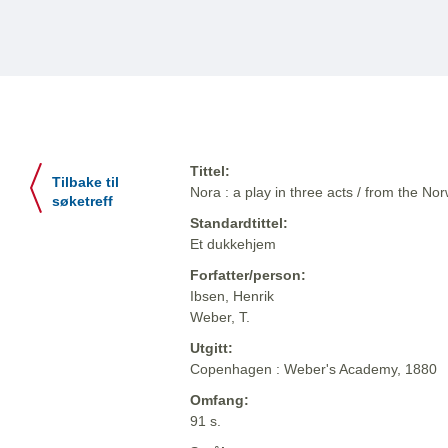
Tittel:
Tilbake til
Nora : a play in three acts / from the N
søketreff
Standardtittel:
Et dukkehjem
Forfatter/person:
Ibsen, Henrik
Weber, T.
Utgitt:
Copenhagen : Weber's Academy, 1880
Omfang:
91 s.