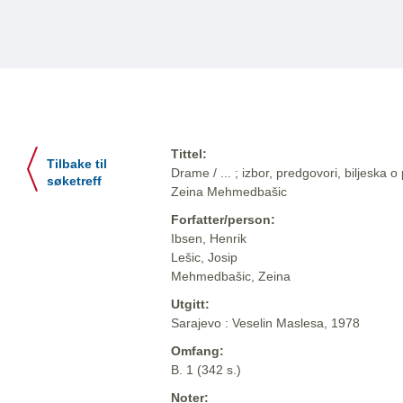
Tittel:
Tilbake til
Drame / ... ; izbor, predgovori, biljeska o
søketreff
Zeina Mehmedbašic
Forfatter/person:
Ibsen, Henrik
Lešic, Josip
Mehmedbašic, Zeina
Utgitt:
Sarajevo : Veselin Maslesa, 1978
Omfang:
B. 1 (342 s.)
Noter: