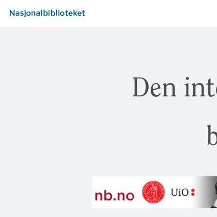
Den int
b