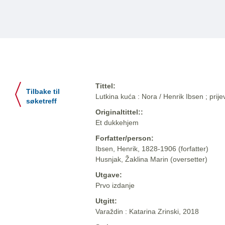
Tittel:
Tilbake til
Lutkina kuća : Nora / Henrik Ibsen ; prij
søketreff
Originaltittel::
Et dukkehjem
Forfatter/person:
Ibsen, Henrik, 1828-1906 (forfatter)
Husnjak, Žaklina Marin (oversetter)
Utgave:
Prvo izdanje
Utgitt:
Varaždin : Katarina Zrinski, 2018