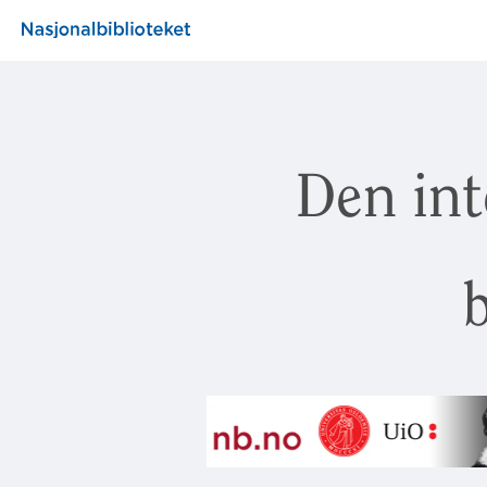
Den int
b