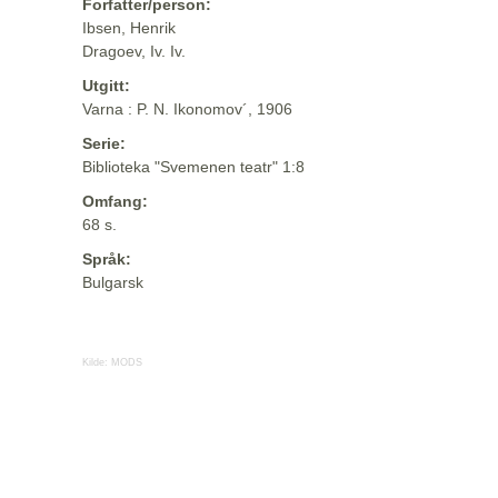
Forfatter/person:
Ibsen, Henrik
Dragoev, Iv. Iv.
Utgitt:
Varna : P. N. Ikonomov´, 1906
Serie:
Biblioteka "Svemenen teatr" 1:8
Omfang:
68 s.
Språk:
Bulgarsk
Kilde:
MODS