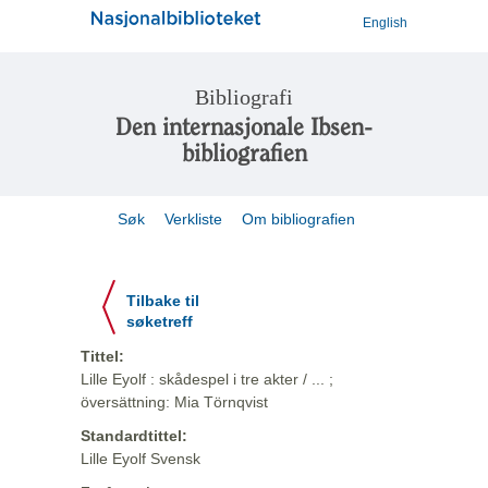
English
Bibliografi
Den internasjonale Ibsen-
bibliografien
Søk
Verkliste
Om bibliografien
Tilbake til
søketreff
Tittel:
Lille Eyolf : skådespel i tre akter / ... ;
översättning: Mia Törnqvist
Standardtittel:
Lille Eyolf Svensk