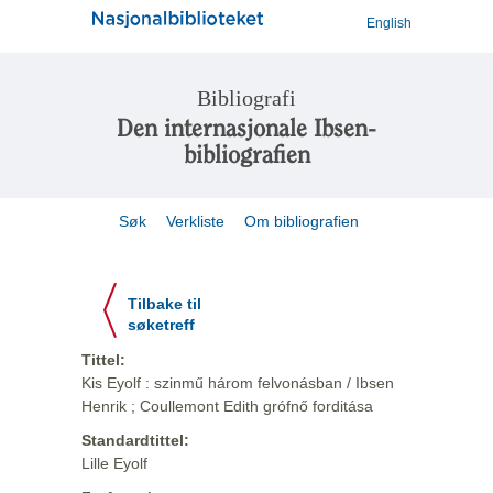
English
Bibliografi
Den internasjonale Ibsen-
bibliografien
Søk
Verkliste
Om bibliografien
Tilbake til
søketreff
Tittel:
Kis Eyolf : szinmű három felvonásban / Ibsen
Henrik ; Coullemont Edith grófnő forditása
Standardtittel:
Lille Eyolf