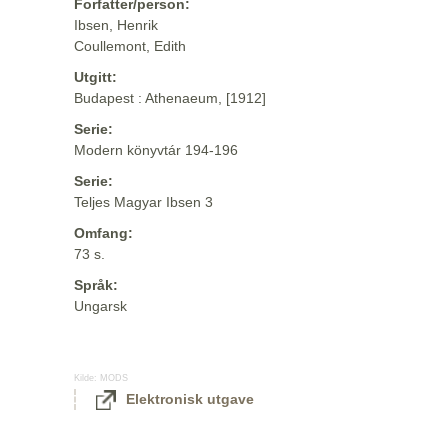
Forfatter/person:
Ibsen, Henrik
Coullemont, Edith
Utgitt:
Budapest : Athenaeum, [1912]
Serie:
Modern könyvtár 194-196
Serie:
Teljes Magyar Ibsen 3
Omfang:
73 s.
Språk:
Ungarsk
Kilde:
MODS
Elektronisk utgave