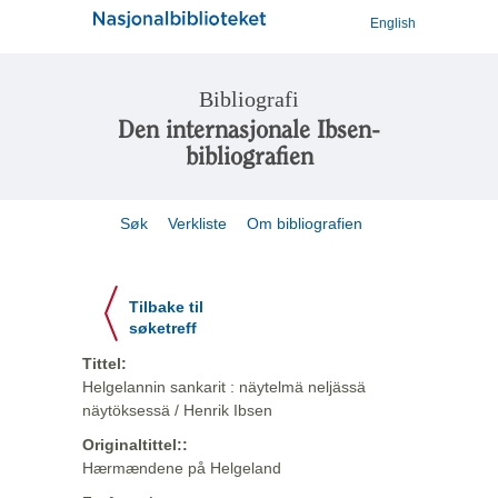
English
Bibliografi
Den internasjonale Ibsen-
bibliografien
Søk
Verkliste
Om bibliografien
Tilbake til
søketreff
Tittel:
Helgelannin sankarit : näytelmä neljässä
näytöksessä / Henrik Ibsen
Originaltittel::
Hærmændene på Helgeland