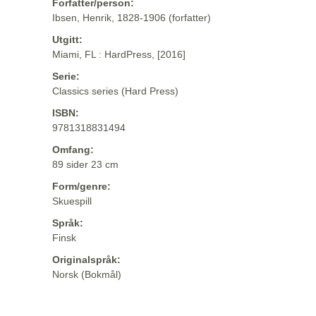
Forfatter/person:
Ibsen, Henrik, 1828-1906 (forfatter)
Utgitt:
Miami, FL : HardPress, [2016]
Serie:
Classics series (Hard Press)
ISBN:
9781318831494
Omfang:
89 sider 23 cm
Form/genre:
Skuespill
Språk:
Finsk
Originalspråk:
Norsk (Bokmål)