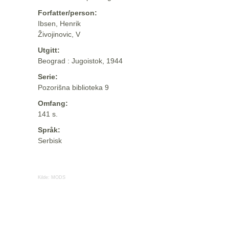
Forfatter/person:
Ibsen, Henrik
Živojinovic, V
Utgitt:
Beograd : Jugoistok, 1944
Serie:
Pozorišna biblioteka 9
Omfang:
141 s.
Språk:
Serbisk
Kilde:
MODS