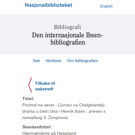
English
Bibliografi
Den internasjonale Ibsen-
bibliografien
Søk
Verkliste
Om bibliografien
Tilbake til
søketreff
Tittel:
Pochod na sever : (Junaci ca Chelgelanda) :
drama u četiri čina / Henrik Ibzen ; preveo s
nemačkog V. Živojinovic
Standardtittel:
Hærmændene på Helgeland