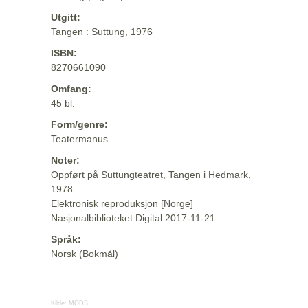
Utgitt:
Tangen : Suttung, 1976
ISBN:
8270661090
Omfang:
45 bl.
Form/genre:
Teatermanus
Noter:
Oppført på Suttungteatret, Tangen i Hedmark,
1978
Elektronisk reproduksjon [Norge]
Nasjonalbiblioteket Digital 2017-11-21
Språk:
Norsk (Bokmål)
Kilde:
MODS