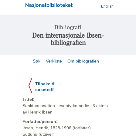
English
Bibliografi
Den internasjonale Ibsen-
bibliografien
Søk
Verkliste
Om bibliografien
Tilbake til
søketreff
Tittel:
Sankthansnatten : eventyrkomedie i 3 akter /
av Henrik Ibsen
Forfatter/person:
Ibsen, Henrik, 1828-1906 (forfatter)
Suttung (utgiver)