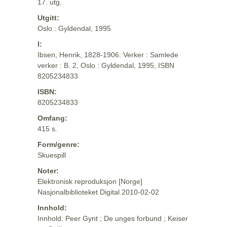
17. utg.
Utgitt:
Oslo : Gyldendal, 1995
I:
Ibsen, Henrik, 1828-1906: Verker : Samlede
verker : B. 2, Oslo : Gyldendal, 1995, ISBN
8205234833
ISBN:
8205234833
Omfang:
415 s.
Form/genre:
Skuespill
Noter:
Elektronisk reproduksjon [Norge]
Nasjonalbiblioteket Digital 2010-02-02
Innhold:
Innhold: Peer Gynt ; De unges forbund ; Keiser