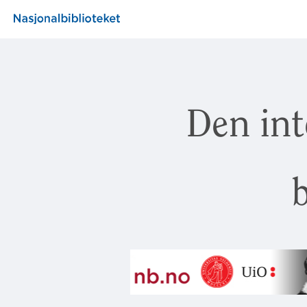
Den int
b