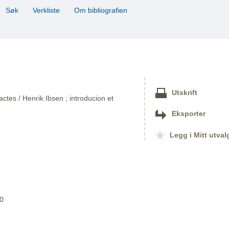
Søk
Verkliste
Om bibliografien
Utskrift
tes / Henrik Ibsen ; introducion et
Eksporter
Legg i Mitt utval
90