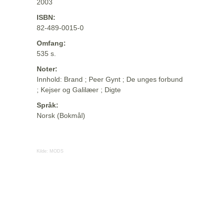
2003
ISBN:
82-489-0015-0
Omfang:
535 s.
Noter:
Innhold: Brand ; Peer Gynt ; De unges forbund
; Kejser og Galilæer ; Digte
Språk:
Norsk (Bokmål)
Kilde:
MODS