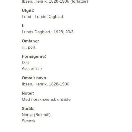
Ibsen, Henrik, 1828-1906 (forfatter)
Utgitt:
Lund : Lunds Dagblad
I:
Lunds Dagblad : 1928, 20/3
Omfang:
ill., port.
Form/genre:
Dikt
Avisartikler
Omtalt navn:
Ibsen, Henrik, 1828-1906
Noter:
Med norsk-svensk ordliste
Språk:
Norsk (Bokmål)
Svensk