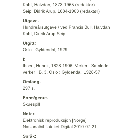
Koht, Halvdan, 1873-1965 (redaktør)
Seip, Didrik Arup, 1884-1963 (redaktør)
Utgave:
Hundreårsutgave / ved Francis Bull, Halvdan
Koht, Didrik Arup Seip
Utgitt:
Oslo : Gyldendal, 1929
I:
Ibsen, Henrik, 1828-1906: Verker : Samlede
verker : B. 3, Oslo : Gyldendal, 1928-57
Omfang:
297 s.
Form/genre:
Skuespill
Noter:
Elektronisk reproduksjon [Norge]
Nasjonalbiblioteket Digital 2010-07-21
Språk: