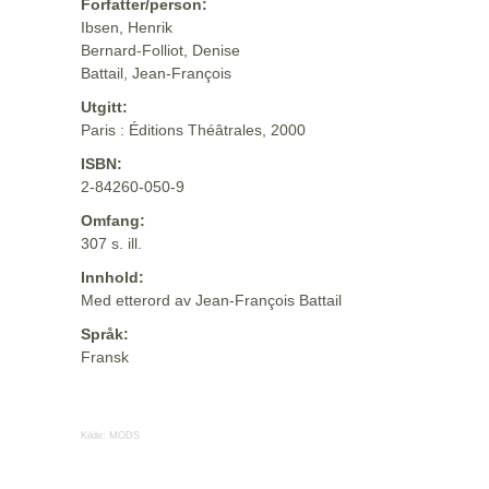
Forfatter/person:
Ibsen, Henrik
Bernard-Folliot, Denise
Battail, Jean-François
Utgitt:
Paris : Éditions Théâtrales, 2000
ISBN:
2-84260-050-9
Omfang:
307 s. ill.
Innhold:
Med etterord av Jean-François Battail
Språk:
Fransk
Kilde:
MODS