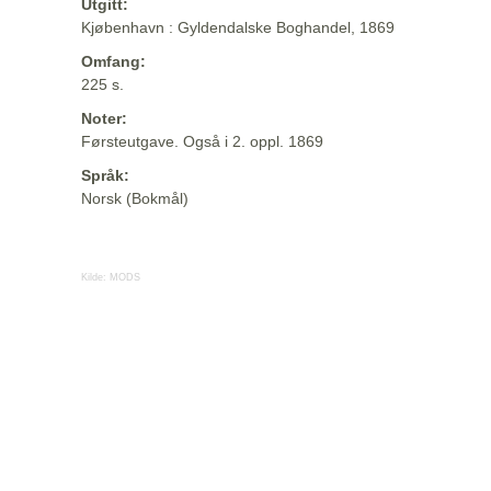
Utgitt:
Kjøbenhavn : Gyldendalske Boghandel, 1869
Omfang:
225 s.
Noter:
Førsteutgave. Også i 2. oppl. 1869
Språk:
Norsk (Bokmål)
Kilde:
MODS