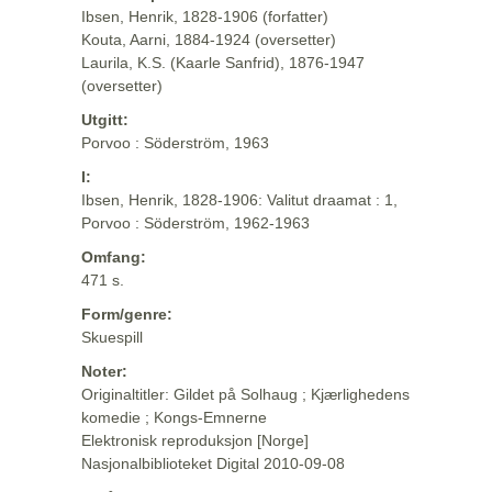
Ibsen, Henrik, 1828-1906 (forfatter)
Kouta, Aarni, 1884-1924 (oversetter)
Laurila, K.S. (Kaarle Sanfrid), 1876-1947
(oversetter)
Utgitt:
Porvoo : Söderström, 1963
I:
Ibsen, Henrik, 1828-1906: Valitut draamat : 1,
Porvoo : Söderström, 1962-1963
Omfang:
471 s.
Form/genre:
Skuespill
Noter:
Originaltitler: Gildet på Solhaug ; Kjærlighedens
komedie ; Kongs-Emnerne
Elektronisk reproduksjon [Norge]
Nasjonalbiblioteket Digital 2010-09-08