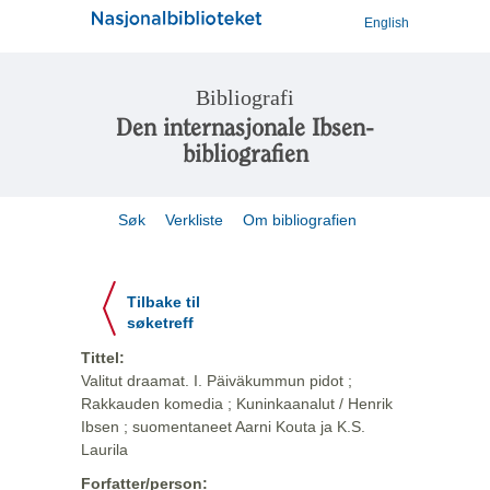
English
Bibliografi
Den internasjonale Ibsen-
bibliografien
Søk
Verkliste
Om bibliografien
Tilbake til
søketreff
Tittel:
Valitut draamat. I. Päiväkummun pidot ;
Rakkauden komedia ; Kuninkaanalut / Henrik
Ibsen ; suomentaneet Aarni Kouta ja K.S.
Laurila
Forfatter/person: