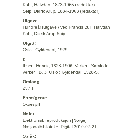
Koht, Halvdan, 1873-1965 (redaktør)
Seip, Didrik Arup, 1884-1963 (redaktør)
Utgave:
Hundreårsutgave / ved Francis Bull, Halvdan
Koht, Didrik Arup Seip
Utgitt:
Oslo : Gyldendal, 1929
I:
Ibsen, Henrik, 1828-1906: Verker : Samlede
verker : B. 3, Oslo : Gyldendal, 1928-57
Omfang:
297 s.
Form/genre:
Skuespill
Noter:
Elektronisk reproduksjon [Norge]
Nasjonalbiblioteket Digital 2010-07-21
Språk: