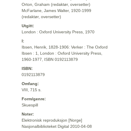
Orton, Graham (redaktør, oversetter)
McFarlane, James Walter, 1920-1999
(redaktør, oversetter)
Utgitt:
London : Oxford University Press, 1970
I:
Ibsen, Henrik, 1828-1906: Verker : The Oxford
Ibsen : 1, London : Oxford University Press,
1960-1977, ISBN 0192113879
ISBN:
0192113879
Omfang:
VIII, 715 s.
Form/genre:
Skuespill
Noter:
Elektronisk reproduksjon [Norge]
Nasjonalbiblioteket Digital 2010-04-08