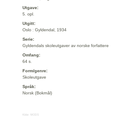
Utgave:
5. opl.
Utgitt:
Oslo : Gyldendal, 1934
Serie:
Gyldendals skoleutgaver av norske forfattere
Omfang:
64 s.
Form/genre:
Skoleutgave
Språk:
Norsk (Bokmål)
Kilde:
MODS