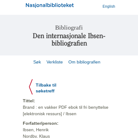
English
Bibliografi
Den internasjonale Ibsen-
bibliografien
Søk
Verkliste
Om bibliografien
Tilbake til
søketreff
Tittel:
Brand : en vakker PDF ebok til fri benyttelse
[elektronisk ressurs] / Ibsen
Forfatter/person:
Ibsen, Henrik
Nordby, Klaus