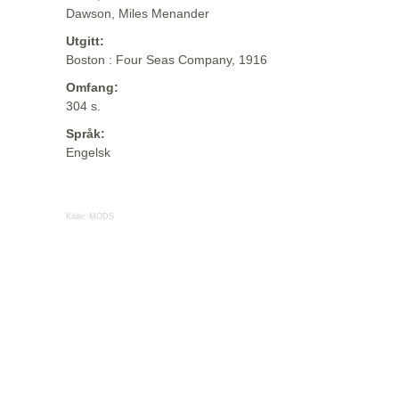
Dawson, Miles Menander
Utgitt:
Boston : Four Seas Company, 1916
Omfang:
304 s.
Språk:
Engelsk
Kilde:
MODS