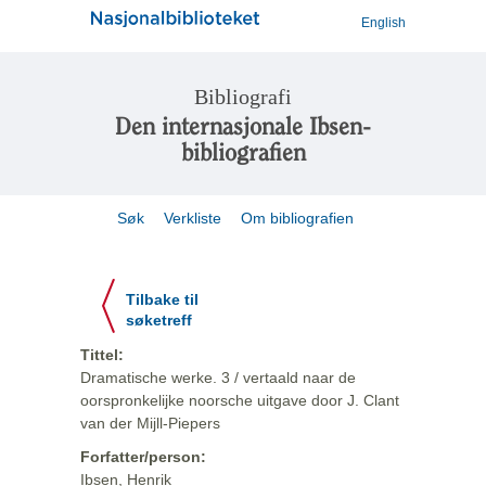
English
Bibliografi
Den internasjonale Ibsen-
bibliografien
Søk
Verkliste
Om bibliografien
Tilbake til
søketreff
Tittel:
Dramatische werke. 3 / vertaald naar de
oorspronkelijke noorsche uitgave door J. Clant
van der Mijll-Piepers
Forfatter/person:
Ibsen, Henrik