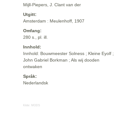
Mijll-Piepers, J. Clant van der
Utgitt:
Amsterdam : Meulenhoff, 1907
Omfang:
280 s., pl. ill.
Innhold:
Innhold: Bouwmeester Solness ; Kleine Eyolf ;
John Gabriel Borkman ; Als wij dooden
ontwaken
Språk:
Nederlandsk
Kilde:
MODS