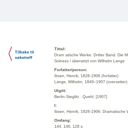
Tittel:
Tilbake til
Dram atische Werke. Dritter Band. Die M
søketreff
Solness / übersetzt von Wilhelm Lange
Forfatter/person:
Ibsen, Henrik, 1828-1906 (forfatter)
Lange, Wilhelm, 1849–1907 (oversetter)
Utgitt:
Berlin-Steglitz : Quehl, [1907]
I:
Ibsen, Henrik, 1828-1906: Dramatische We
Omfang:
144, 140, 128 s.