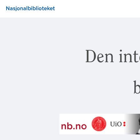
Den int
b