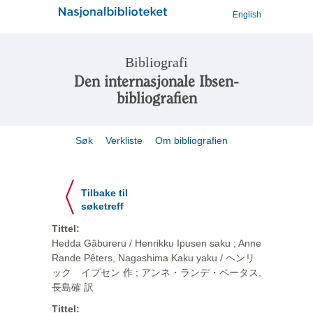
English
Bibliografi
Den internasjonale Ibsen-
bibliografien
Søk
Verkliste
Om bibliografien
Tilbake til
søketreff
Tittel:
Hedda Gâbureru / Henrikku Ipusen saku ; Anne
Rande Pêters, Nagashima Kaku yaku / ヘンリ
ック イプセン 作 ; アンネ・ランデ・ペータス,
長島確 訳
Tittel: