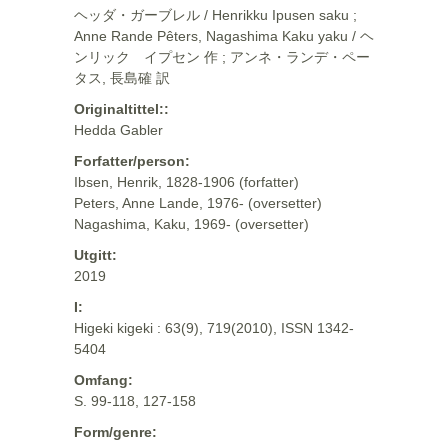
ヘッダ・ガーブレル / Henrikku Ipusen saku ;
Anne Rande Pêters, Nagashima Kaku yaku / ヘ
ンリック イプセン 作 ; アンネ・ランデ・ペー
タス, 長島確 訳
Originaltittel::
Hedda Gabler
Forfatter/person:
Ibsen, Henrik, 1828-1906 (forfatter)
Peters, Anne Lande, 1976- (oversetter)
Nagashima, Kaku, 1969- (oversetter)
Utgitt:
2019
I:
Higeki kigeki : 63(9), 719(2010), ISSN 1342-
5404
Omfang:
S. 99-118, 127-158
Form/genre: